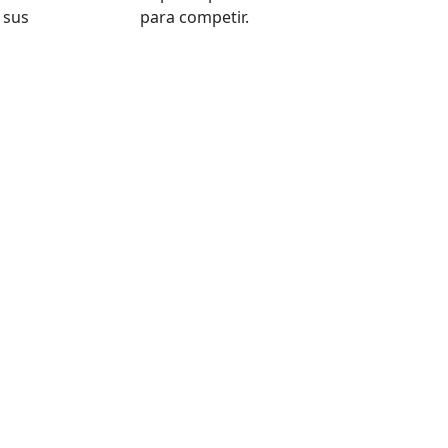
 sus
para competir.
lyReg?
mación, visita el
apartado de Tarifas
.