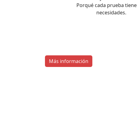
Porqué cada prueba tiene
necesidades.
Más información
 es el coste del servicio de Ral
 con el cobro con tarjeta sale a partir de
60€
. Para más infor