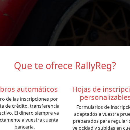
Que te ofrece RallyReg?
bros automáticos
Hojas de inscripc
personalizable
ro de las inscripciones por
eta de crédito, transferencia
Formularios de inscripc
ectivo. El dinero siempre va
adaptados a vuestra pru
ectamente a vuestra cuenta
preparados para regulari
bancaria.
velocidad y subidas en cue