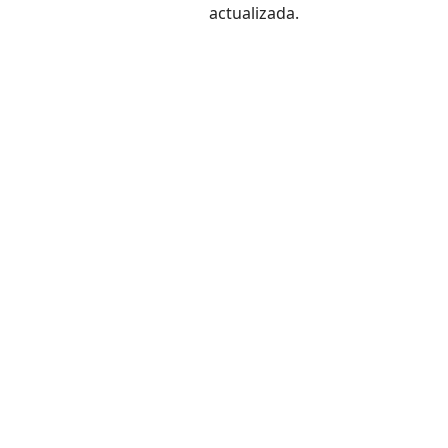
actualizada.
¿Cual
El sistema de inscripciones en linea, junto