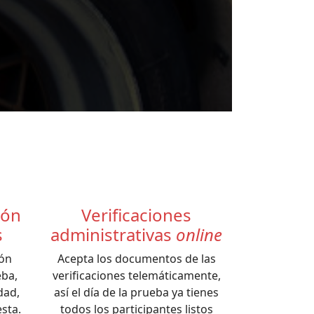
ión
Verificaciones
s
administrativas
online
ión
Acepta los documentos de las
eba,
verificaciones telemáticamente,
dad,
así el día de la prueba ya tienes
sta.
todos los participantes listos